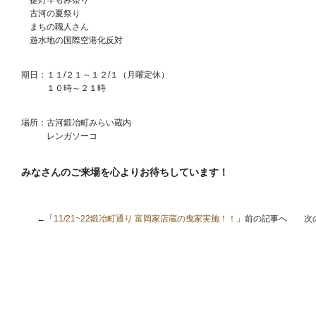
提灯竿もみ祭り
古河の夏祭り
まちの職人さん
遊水地の国際空港化反対
期日：１１/２１～１２/１（月曜定休）
１０時～２１時
場所：古河鍛冶町みらい蔵内
レンガソーコ
みなさんのご来場を心よりお待ちしています！
←「
11/21~22鍛冶町通り 富岡家店蔵の曳家実施！！
」前の記事へ 次