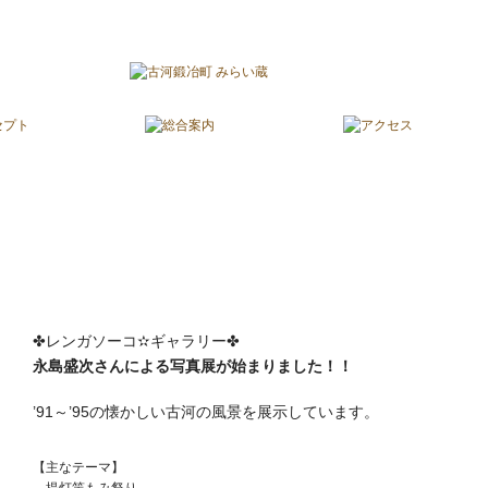
*✫永島盛次写真展開催中（11/21~1
✤レンガソーコ✫ギャラリー✤
永島盛次さんによる写真展が始まりました！！
’91～’95の懐かしい古河の風景を展示しています。
【主なテーマ】