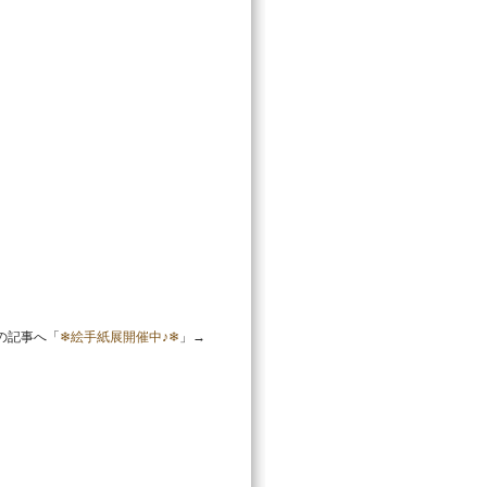
の記事へ「
❄絵手紙展開催中♪❄
」→