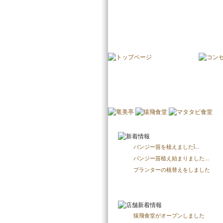
古河鍛冶町 みらい蔵
パンジー苗を植えましたἳ...
パンジー苗植え始まりました...
プランターの植替えをしました
猿飛食堂がオープンしました