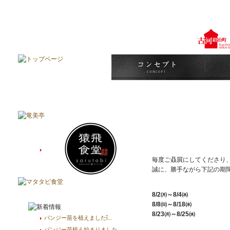
古河鍛冶町 みらい蔵
麻布十番 
毎度ご贔屓にしてくださり、あ
誠に、勝手ながら下記の期間
8/2㈪～8/4㈬
8/8㈰～8/18㈬
8/23㈪～8/25㈬
パンジー苗を植えましたἳ...
パンジー苗植え始まりました...